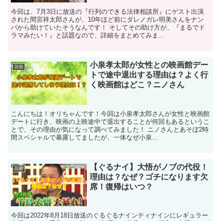
今回は、7月3日に放送の『行列のできる法律相談所』にゲスト出演
された間宮祥太郎さんが、10年ほど前にダレノガレ明美さんをナン
パから助けていたそうなんです！ そしてその助け方が、『まるでド
ラマみたい！』と話題なので、詳細をまとめてみま...
小泉孝太郎が女性との映画館デー
芸能
トで途中退出する理由は？よく行
く映画館はどこ？ニノさん
こんにちは！オリちゃんです！今回は小泉孝太郎さんが女性と映画館
デートに行き、映画の上映途中で退出することが何回もあるというこ
とで、その理由が気になって調べてみました！ ニノさんとあそぼ2時
間スペシャルで暴露してましたが、一体なぜ小泉...
【ぐるナイ】大悟がノブの代役！
芸能
理由は？なぜ？ゴチになります欠
席！復帰はいつ？
今回は2022年8月18日放送のぐるぐるナインティナインにレギュラー