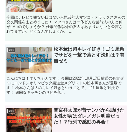
今回はテレビで観ない日はない人気芸能人マツコ・デラックスさんの
交友関係をまとめました！ マツコさんは一体どんな芸能人の方と仲
がいいのでしょうか？ 仕事関係以外の友人はあまりいないと公言さ
れてますが、どうなんでしょうか。 ...
松本薫は超キレイ好き！ゴミ屋敷
芸能
でサビを一撃で落とす洗剤は？有
吉ゼミ
こんにちは！オリちゃんです！ 今回は2022年10月17日放送の有吉ゼ
ミにロンドンオリンピック柔道金メダリストの松本薫さんが登場で
す！ 松本さんは大のキレイ好きということで、ゴミ屋敷と対決で
す！ 頑固なキッチンのサビを落...
間宮祥太郎が昔ナンパから助けた
芸能
女性が実はダレノガレ明美だっ
た！？行列で感動の再会！