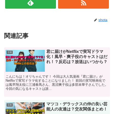
shota
関連記事
君に届けがNetflixで実写ドラマ
芸能
化！風早・爽子役のキャストはだ
れ！？反応は？放送はいつから？
こんにちは！オリちゃんです！ 今回は大人気漫画『君に届け』が
Netflixで実写ドラマ化することになりました！ 前回の実写映画化で
は風早翔太役に三浦春馬さん、黒沼爽子役は多部未華子さんでした。
今回の気になるキャストは誰...
マツコ・デラックスの仲の良い芸
芸能
能人の友達は？交友関係まとめ！