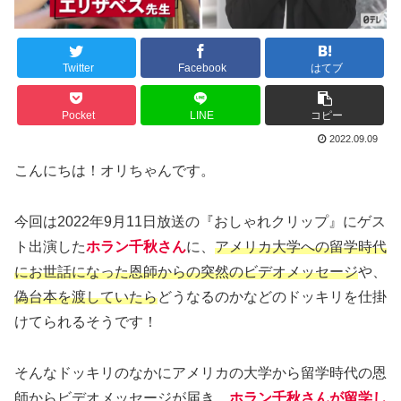
Twitter
Facebook
はてブ
Pocket
LINE
コピー
2022.09.09
こんにちは！オリちゃんです。
今回は2022年9月11日放送の『おしゃれクリップ』にゲス
ト出演した
ホラン千秋さん
に、
アメリカ大学への留学時代
にお世話になった恩師からの突然のビデオメッセージ
や、
偽台本を渡していたら
どうなるのかなどのドッキリを仕掛
けてられるそうです！
そんなドッキリのなかにアメリカの大学から留学時代の恩
師からビデオメッセージが届き、
ホラン千秋さんが留学し