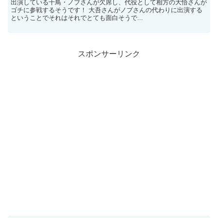
出演している千鳥・ノブさんが欠席し、代役として相方の大悟さんが
ゴチに参戦するそうです！ 大吾さんがノブさんの代わりに出演する
ということでそれはそれでとても面白そうで...
スポンサーリンク