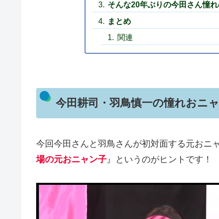
そんな20年ぶりの今田さん憧
まとめ
関連
今田耕司・羽鳥慎一の憧れおニ
今回今田さんと羽鳥さんが初対面する元おニ
場
の元おニャン子
』というのがヒントです！