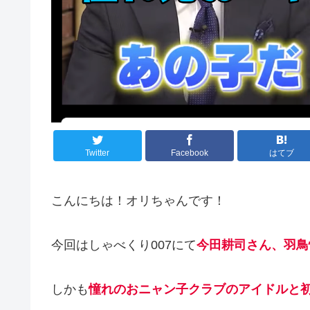
Twitter
Facebook
はてブ
こんにちは！オリちゃんです！
今回はしゃべくり007にて
今田耕司さん、羽鳥
しかも
憧れのおニャン子クラブのアイドルと