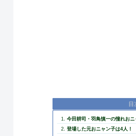
目
今田耕司・羽鳥慎一の憧れおニ
登場した元おニャン子は4人！