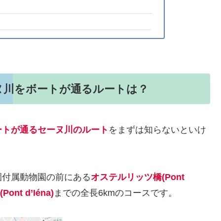
ヌ川をボートが通るルートは？
ートが通るセーヌ川のルート
をまずは知らないといけ
園付属動物園の前にある
オステルリッツ橋(Pont
ont d’Iéna)
までの全長6kmのコースです。