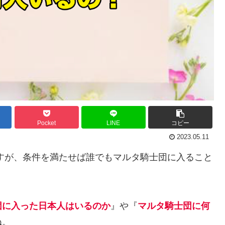
Pocket
LINE
コピー
2023.05.11
すが、条件を満たせば誰でもマルタ騎士団に入ること
団に入った日本人はいるのか
』や『
マルタ騎士団に何
ね。