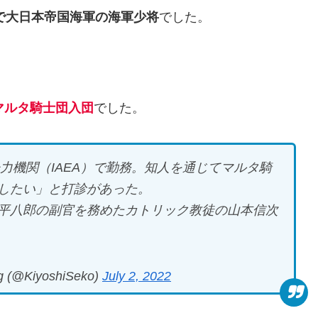
んで大日本帝国海軍の海軍少将
でした。
。
マルタ騎士団入団
でした。
子力機関（IAEA）で勤務。知人を通じてマルタ騎
したい」と打診があった。
平八郎の副官を務めたカトリック教徒の山本信次
g (@KiyoshiSeko)
July 2, 2022