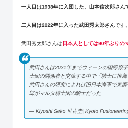
一人目は1938年に入団した、山本信次郎さ
二人目は2022年に入った武田秀太郎さん
です
武田秀太郎さんは
日本人としては90年ぶりの
武田さんは2021年までウィーンの国際原
士団の関係者と交流する中で「騎士に推薦
武田さんの研究によれば旧日本海軍で東郷
郎がマルタ騎士団の騎士だった
— Kiyoshi Seko 世古圭| Kyoto Fusioneerin