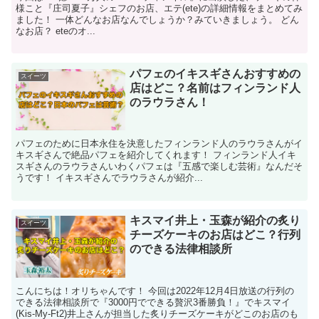
様こと『庄司夏子』シェフのお店、エテ(ete)の詳細情報をまとめてみ
ました！ 一体どんなお店なんでしょうか？みていきましょう。 どん
なお店？ eteのオ...
パフェのイキスギさんおすすめの
スイーツ
店はどこ？名前はフィンランド人
のラウラさん！
パフェのために日本永住を決意したフィンランド人のラウラさんがイ
キスギさんで絶品パフェを紹介してくれます！ フィンランド人イキ
スギさんのラウラさんいわくパフェは『五感で楽しむ芸術』なんだそ
うです！ イキスギさんでラウラさんが紹介...
キスマイ井上・玉森が紹介の炙り
スイーツ
チーズケーキのお店はどこ？行列
のできる法律相談所
こんにちは！オリちゃんです！ 今回は2022年12月4日放送の行列の
できる法律相談所で『3000円でできる贅沢3番勝負！』でキスマイ
(Kis-My-Ft2)井上さんが担当した炙りチーズケーキがどこのお店のも