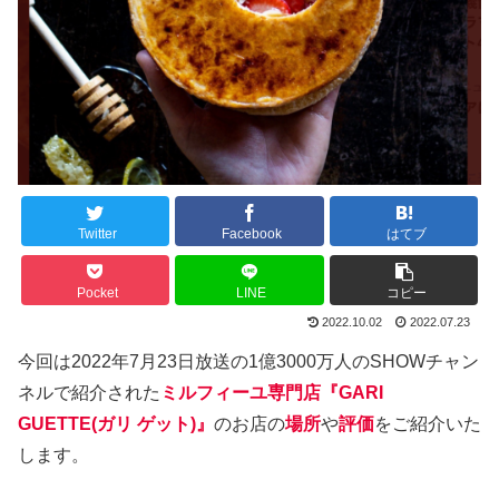
Twitter
Facebook
はてブ
Pocket
LINE
コピー
2022.10.02
2022.07.23
今回は2022年7月23日放送の1億3000万人のSHOWチャン
ネルで紹介された
ミルフィーユ専門店『GARI
GUETTE(ガリ ゲット)』
のお店の
場所
や
評価
をご紹介いた
します。