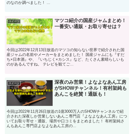
のなのか調べました！ ...
マツコ紹介の国産ジャムまとめ！
スイーツ
一番安い通販・お取り寄せは？
今回は2022年12月13日放送のマツコの知らない世界で紹介された国
産ジャムの名前やメーカーをまとめました！ 国産ジャムにも『すだ
ち×日本酒』や、『いちじく×カシス』など、たくさん素晴らしいも
のがあるんですね。 テレビを観てご...
深夜のみ営業！よなよなあん工房
スイーツ
がSHOWチャンネル！有村架純も
あんこを絶賛！通販も！
今回は2022年11月26日放送の1億3000万人のSHOWチャンネルで紹
介された深夜しか営業しないあんこ専門店『よなよなあん工房』につ
いてお取り寄せ・通販、場所や口コミをまとめました！ 有村架純さ
んもあんこ専門店よなよなあん工房の...