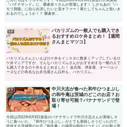
『バナナサンド』に、榮倉奈々さんが登場します！ しかもあの『ハ
モリ我慢』に自ら出演したいと逆オファー！果たしてちゃんと歌いき
れるのでしょうか！？ 榮倉奈...
バカリズムの一般人でも購入でき
食事
るおすすめロケ弁まとめ！【週間
さんまとマツコ】
バカリズムさんといえばロケ弁をインスタに数多くアップしているロ
ケ弁マニアですが、そんなバカリズムさんがおすすめする一般の人で
も購入できるロケ弁をまとめました！ 金兵衛、津多屋、オーベルジ
ーヌなどの有名なお弁当屋さん以外も、バカリズム...
中川大志が食べた和牛ひつまぶし
食事
の和牛庵は茨城のどこのお店？お
取り寄せ可能？バナナサンドで登
場！
今回は2022年8月9日放送のバナナサンドで中川大志さんが美味しそ
うに食べいた、『和牛ひつまぶし』がとても美味しそうだったので、
提供する茨城県のお店『和牛庵』の場所や和牛ひつまぶしのお取り寄