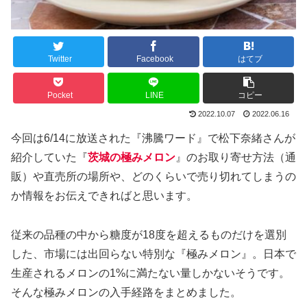
Twitter
Facebook
はてブ
Pocket
LINE
コピー
2022.10.07
2022.06.16
今回は6/14に放送された『沸騰ワード』で松下奈緒さんが
紹介していた『
茨城の極みメロン
』のお取り寄せ方法（通
販）や直売所の場所や、どのくらいで売り切れてしまうの
か情報をお伝えできればと思います。
従来の品種の中から糖度が18度を超えるものだけを選別
した、市場には出回らない特別な『極みメロン』。日本で
生産されるメロンの1%に満たない量しかないそうです。
そんな極みメロンの入手経路をまとめました。