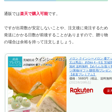
通販では
楽天で購入可能
です。
ですが出荷数が安定しないことや、注文後に発注するため
発送にかかる日数が前後することがありますので、贈り物
の場合は余裕を持って注文しましょう。
メロン クインシーメロン 優ア
又は秀品） 約5kg 4～6玉 茨城
旭村 送料無料 【めろん/お取り
ツ/果物/ギフト/贈答用/プレゼン
【産直プレミアム】
価格：5680円（税込、送料無料
(2022/6/16時点)
楽