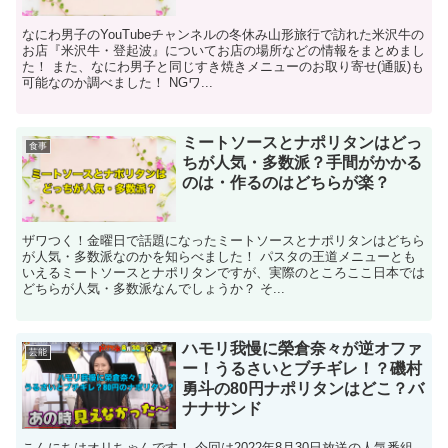
なにわ男子のYouTubeチャンネルの冬休み山形旅行で訪れた米沢牛の
お店『米沢牛・登起波』についてお店の場所などの情報をまとめまし
た！ また、なにわ男子と同じすき焼きメニューのお取り寄せ(通販)も
可能なのか調べました！ NGワ...
ミートソースとナポリタンはどっ
食事
ちが人気・多数派？手間がかかる
のは・作るのはどちらが楽？
ザワつく！金曜日で話題になったミートソースとナポリタンはどちら
が人気・多数派なのかを知らべました！ パスタの王道メニューとも
いえるミートソースとナポリタンですが、実際のところここ日本では
どちらが人気・多数派なんでしょうか？ そ...
ハモリ我慢に榮倉奈々が逆オファ
芸能
ー！うるさいとブチギレ！？磯村
勇斗の80円ナポリタンはどこ？バ
ナナサンド
こんにちはオリちゃんです！ 今回は2022年8月30日放送の人気番組