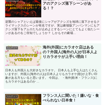
アのアクシズ落下シーンがあ
る！？
逆襲のシャアといえば最後にシャアがアクシズを地球に落下させるク
ライマックスのシーンが有名ですが、実は劇場版アンパンマンにもア
クシズ落下をアムロたちが止めよとするシーンにとてもよく似たシー
ンがあるのをご存知でしょうか？ しかもその劇場...
海外(外国)にカラオケ店はある
カルチャー
の？外国人(海外の人)が日本人よ
りカラオケが上手い理由！
日本人も外国人も大好きなカラオケ。 日本人も上手な人はたくさん
いますが、外国人(海外の人)は日本人よりもカラオケ(歌)が上手い印
象がある方もいると思います。 今回は、 ・海外(欧米・フランス)に
もカラオケはあるのか ...
フランス人に聞いた！嫌いな・食
カルチャー
べられない日本食！