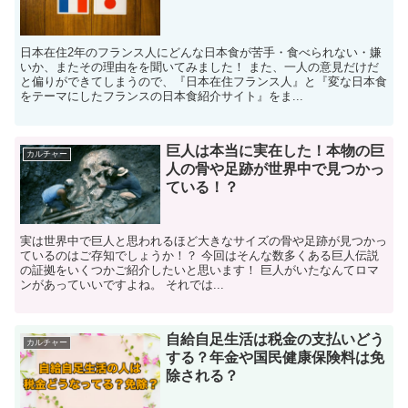
日本在住2年のフランス人にどんな日本食が苦手・食べられない・嫌
いか、またその理由をを聞いてみました！ また、一人の意見だけだ
と偏りができてしまうので、『日本在住フランス人』と『変な日本食
をテーマにしたフランスの日本食紹介サイト』をま...
巨人は本当に実在した！本物の巨
カルチャー
人の骨や足跡が世界中で見つかっ
ている！？
実は世界中で巨人と思われるほど大きなサイズの骨や足跡が見つかっ
ているのはご存知でしょうか！？ 今回はそんな数多くある巨人伝説
の証拠をいくつかご紹介したいと思います！ 巨人がいたなんてロマ
ンがあっていいですよね。 それでは...
自給自足生活は税金の支払いどう
カルチャー
する？年金や国民健康保険料は免
除される？