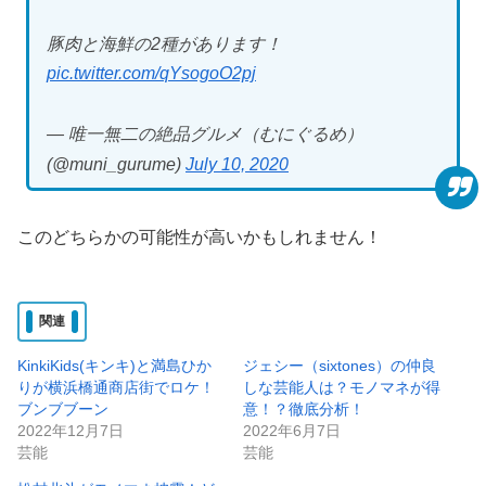
豚肉と海鮮の2種があります！
pic.twitter.com/qYsogoO2pj
— 唯一無二の絶品グルメ（むにぐるめ）
(@muni_gurume)
July 10, 2020
このどちらかの可能性が高いかもしれません！
関連
KinkiKids(キンキ)と満島ひか
ジェシー（sixtones）の仲良
りが横浜橋通商店街でロケ！
しな芸能人は？モノマネが得
ブンブブーン
意！？徹底分析！
2022年12月7日
2022年6月7日
芸能
芸能