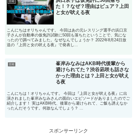
浜口京子は仮免許に50回落ち
芸能
た！？なぜ？理由はピュア？上田
と女が吠える夜
こんにちはオリちゃんです。 今回はあの元レスリング選手の浜口京
子さんが自動車の仮免許試験に50回も落ちたということで、気にな
ったので調べてみました。なぜなんでしょうか？ 2022年8月24日放
送の『上田と女の吠える夜』で発表し...
峯岸みなみはAKB時代後輩から
芸能
避けられてた？渋谷凪咲も話さな
かった理由とは？上田と女が吠え
る夜
こんにちは！オリちゃんです。 今回は『上田と女が吠える夜』に出
演されました峯岸みなみさんの面白いエピソードがありましたのでご
紹介します！ 実はAKB時代、後輩から避けられて、ご飯も誘えなか
ったんだそうです。何故なんでしょう？ ...
スポンサーリンク