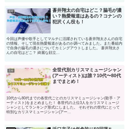
蒼井翔太の自宅はどこ？脇毛が濃
芸能
い？熱愛報道はあるの？コナンの
犯沢くん役も！
今回は声優や歌手としてマルチに活躍されている蒼井翔太さんの自宅
の情報、そして現在熱愛報道があるのか調べてみました。また番組内
で自身の脇毛の濃さについてカミングアウトしました。 蒼井翔太さ
んの自宅はどこ？ 綺麗な顔立...
全世代別カリスマミュージシャン
芸能
(アーティスト)は誰？10代〜80代
までまとめ！
10代から80代までの各世代ごとのカリスマミュージシャン(歌手・ア
ーティスト)をまとめました！ 各世代の上位3人をカリスマミュージ
シャンとしてランキング形式にしました。 それぞれの世代にとって
特別なカリスマミュージシャン(アー...