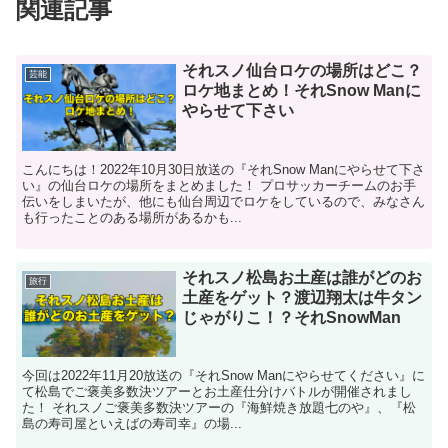
関連記事
それスノ仙台ロケの場所はどこ？
芸能
ロケ地まとめ！それSnow Manに
やらせて下さい
こんにちは！2022年10月30日放送の『それSnow Manにやらせて下さ
い』の仙台ロケの場所をまとめました！ プロサッカーチームのお手
伝いをしまいたが、他にも仙台周辺でロケをしているので、みなさん
も行ったことのある場所があるかも...
それスノ松島お土産は誰がどのお
旅行
土産をゲット？渡辺翔太は牛タン
じゃがりこ！？それSnowMan
今回は2022年11月20放送の『それSnow Manにやらせてください』に
て松島でご褒美多数決ツアーとお土産仕分けバトルが開催されまし
た！ それスノご褒美多数決ツアーの『海鮮焼き放題七のや』、『松
島の寿司屋といえばの寿司幸』の場...