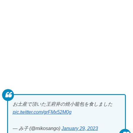
お土産で頂いた王府井の焼小籠包を食しました
pic.twitter.com/grFMx52M0g
— み子 (@mikosango)
January 29, 2023