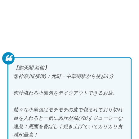
【鵬天閣 新館】
@神奈川(横浜)：元町・中華街駅から徒歩4分
肉汁溢れる小籠包をテイクアウトできるお店。
熱々な小籠包はモチモチの皮で包まれており切れ
目を入れると一気に肉汁が飛び出すジューシーな
逸品！底面を香ばしく焼き上げていてカリカリ食
感が最高！