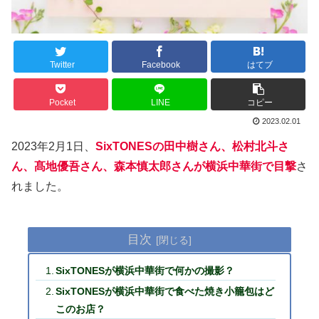
Twitter
Facebook
はてブ
Pocket
LINE
コピー
2023.02.01
2023年2月1日、
SixTONESの田中樹さん、松村北斗さ
ん、髙地優吾さん、森本慎太郎さんが横浜中華街で目撃
さ
れました。
目次
SixTONESが横浜中華街で何かの撮影？
SixTONESが横浜中華街で食べた焼き小籠包はど
このお店？